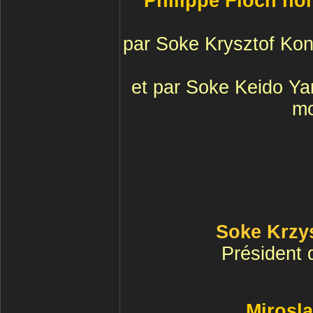
Philippe Floch n
par Soke Krysztof Kon
et par Soke Keido Y
mo
Soke Krzy
Président 
Mirosl