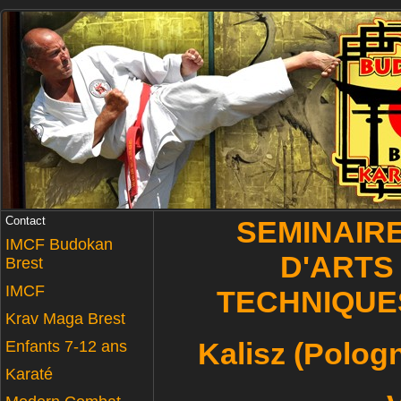
Contact
SEMINAIR
IMCF Budokan
D'ARTS
Brest
IMCF
TECHNIQUE
Krav Maga Brest
Kalisz (Pologn
Enfants 7-12 ans
Karaté