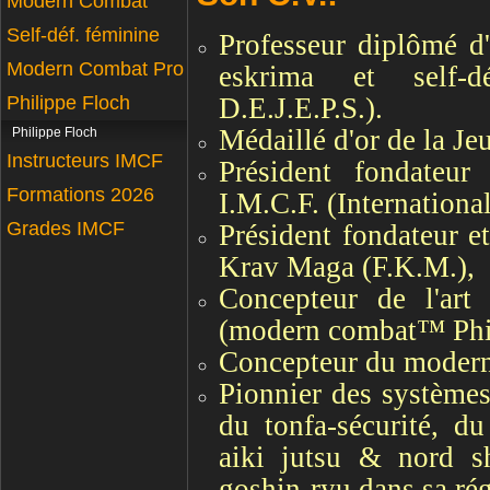
Modern Combat
Self-déf. féminine
Professeur diplômé d'
Modern Combat Pro
eskrima et self-d
Philippe Floch
D.E.J.E.P.S.).
Médaillé d'or de la Je
Philippe Floch
Instructeurs IMCF
Président fondateur
Formations 2026
I.M.C.F. (Internation
Grades IMCF
Président fondateur e
Krav Maga (F.K.M.),
Concepteur de l'art 
(modern combat™ Phil
Concepteur du moder
Pionnier des systèmes
du tonfa-sécurité, d
aiki jutsu & nord sh
goshin-ryu dans sa ré