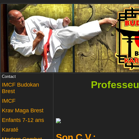
Contact
Professeur
IMCF Budokan
Brest
IMCF
Krav Maga Brest
Enfants 7-12 ans
Karaté
Son C.V.: