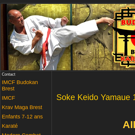
Contact
IMCF Budokan
Brest
Soke Keido Yamaue 1
IMCF
Krav Maga Brest
Enfants 7-12 ans
AI
Karaté