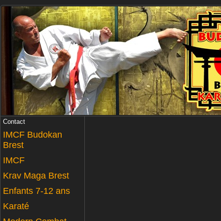
Contact
IMCF Budokan
Brest
IMCF
Krav Maga Brest
Enfants 7-12 ans
Karaté