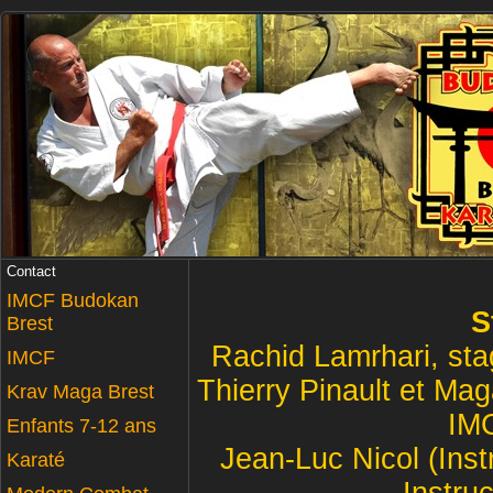
Contact
IMCF Budokan
S
Brest
Rachid Lamrhari, stag
IMCF
Thierry Pinault et Mag
Krav Maga Brest
IM
Enfants 7-12 ans
Jean-Luc Nicol (Inst
Karaté