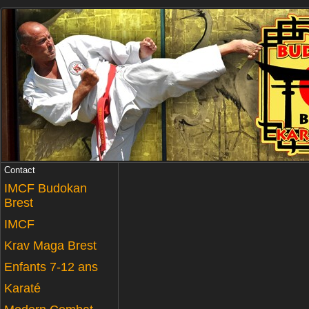
Contact
IMCF Budokan
Brest
IMCF
Krav Maga Brest
Enfants 7-12 ans
Karaté