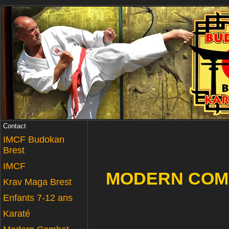
Contact
IMCF Budokan
Brest
IMCF
MODERN COMB
Krav Maga Brest
Enfants 7-12 ans
Karaté