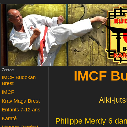
Contact
IMCF Bu
IMCF Budokan
Brest
IMCF
Aiki-jut
Krav Maga Brest
Enfants 7-12 ans
Karaté
Philippe Merdy 6 dan