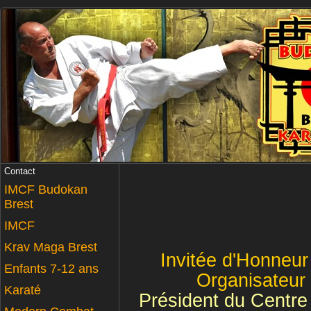
Contact
IMCF Budokan
Brest
IMCF
Krav Maga Brest
Invitée d'Honneur
Enfants 7-12 ans
Organisateur
Karaté
Président du Centre 