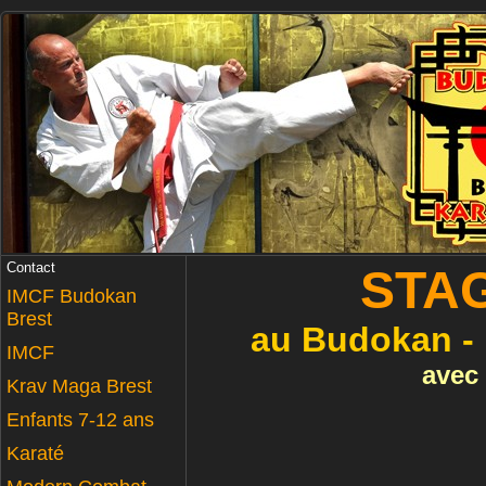
Contact
STA
IMCF Budokan
Brest
au Budokan - 
IMCF
avec
Krav Maga Brest
Enfants 7-12 ans
Karaté