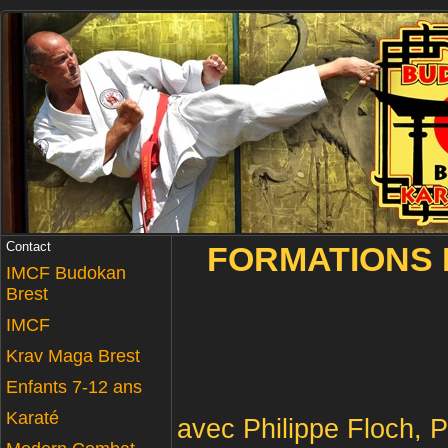
Contact
FORMATIONS 
IMCF Budokan
Brest
IMCF
Krav Maga Brest
Enfants 7-12 ans
Karaté
avec Philippe Floch, P