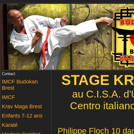
Contact
STAGE
KR
IMCF Budokan
Brest
au C.I.S.A. d
IMCF
Centro italian
Krav Maga Brest
Enfants 7-12 ans
Karaté
Philippe Floch 10 dan