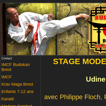
Contact
STAGE MODE
IMCF Budokan
Brest
IMCF
Udine
Krav Maga Brest
Enfants 7-12 ans
avec Philippe Floch,
Karaté