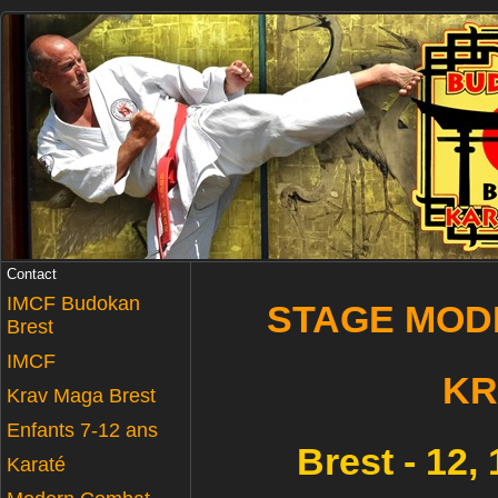
Contact
IMCF Budokan
STAGE MOD
Brest
IMCF
KR
Krav Maga Brest
Enfants 7-12 ans
Brest - 12,
Karaté