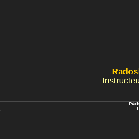
Rados
Instruct
Réali
P