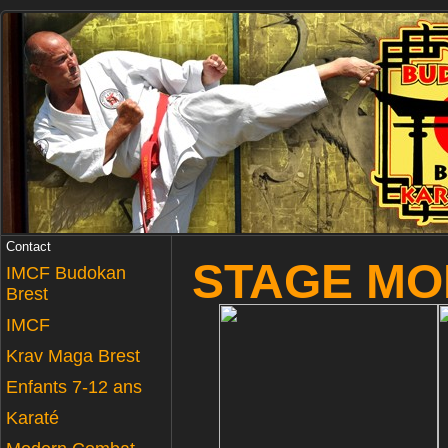
Contact
STAGE MO
IMCF Budokan
Brest
IMCF
Krav Maga Brest
Enfants 7-12 ans
Karaté