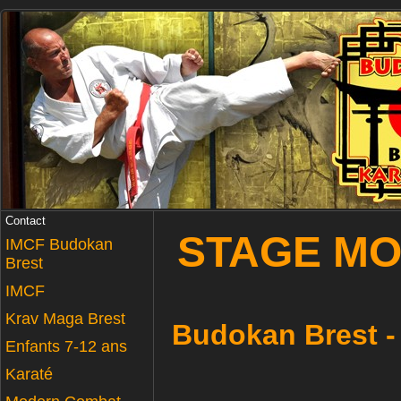
Contact
STAGE M
IMCF Budokan
Brest
IMCF
Krav Maga Brest
Budokan Brest -
Enfants 7-12 ans
Karaté