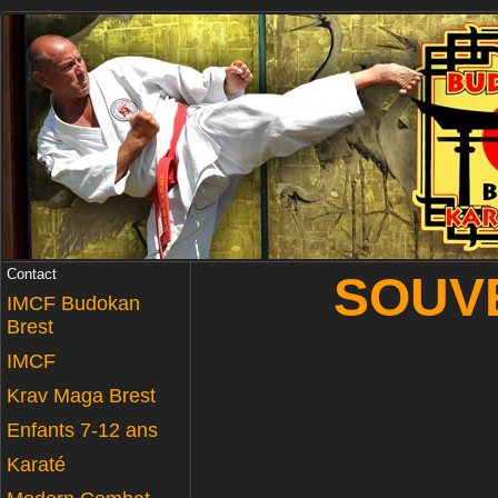
Contact
SOUVE
IMCF Budokan
Brest
IMCF
Krav Maga Brest
Enfants 7-12 ans
Karaté