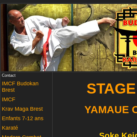
Contact
IMCF Budokan
STAGE 
Brest
IMCF
YAMAUE 
Krav Maga Brest
Enfants 7-12 ans
Karaté
Soke Kei