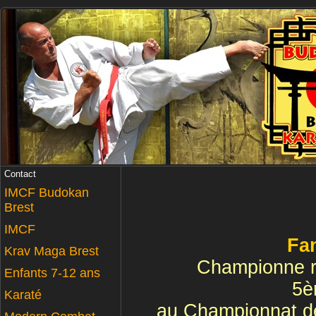
Contact
IMCF Budokan
Brest
IMCF
Fa
Krav Maga Brest
Championne r
Enfants 7-12 ans
5è
Karaté
au Championnat de