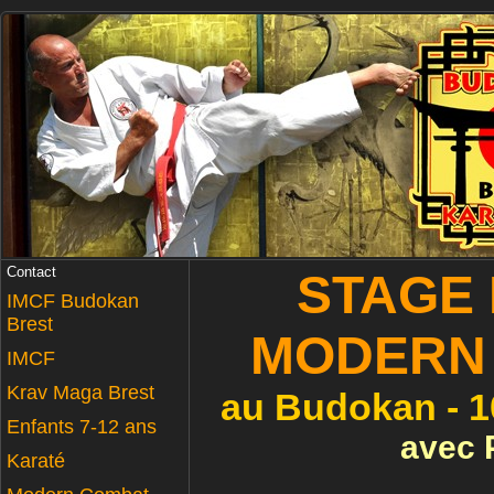
Contact
STAGE
IMCF Budokan
Brest
MODERN
IMCF
Krav Maga Brest
au Budokan - 1
Enfants 7-12 ans
avec 
Karaté