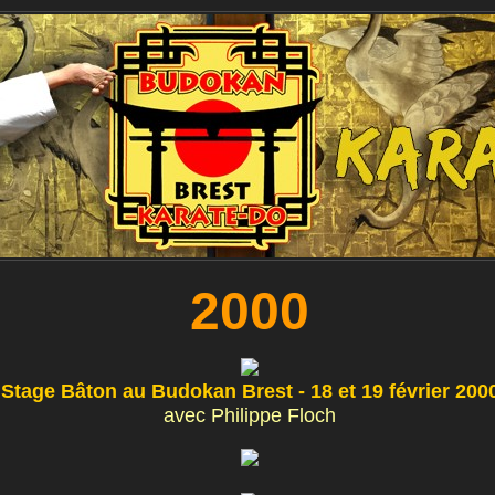
2000
Stage Bâton au Budokan Brest - 18 et 19 février 200
avec Philippe Floch