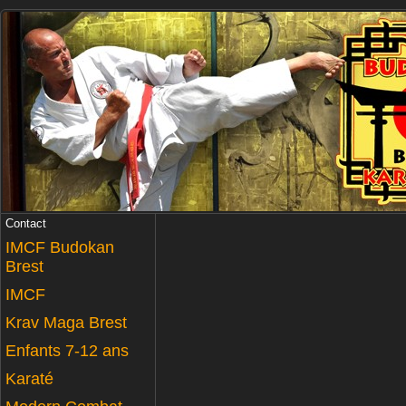
Contact
IMCF Budokan
Brest
IMCF
Krav Maga Brest
Enfants 7-12 ans
Karaté